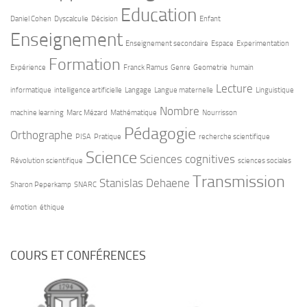
Education
Daniel Cohen
Dyscalculie
Décision
Enfant
Enseignement
Enseignement secondaire
Espace
Experimentation
Formation
Expérience
Franck Ramus
Genre
Geometrie
humain
Lecture
informatique
intelligence artificielle
Langage
Langue maternelle
Linguistique
Nombre
machine learning
Marc Mézard
Mathématique
Nourrisson
Pédagogie
Orthographe
PISA
Pratique
recherche scientifique
Science
Sciences cognitives
Révolution scientifique
sciences sociales
Transmission
Stanislas Dehaene
Sharon Peperkamp
SNARC
émotion
éthique
COURS ET CONFÉRENCES